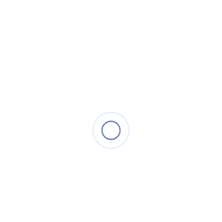
lóa
– Chuẩn chống bụi và nước IP67
– Chất liệu vỏ nhựa.
790.000 đ
THÔNG TIN SẢN PHẨM
LIÊN HỆ
CÔNG TY TNHH TM DV