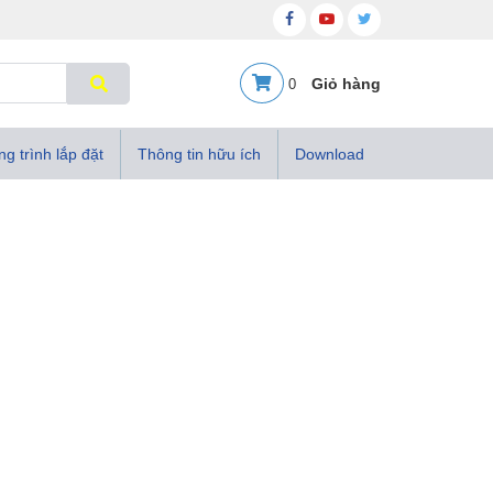
0
g trình lắp đặt
Thông tin hữu ích
Download