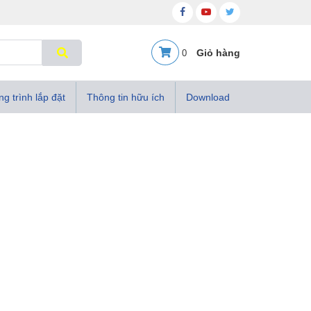
0
g trình lắp đặt
Thông tin hữu ích
Download