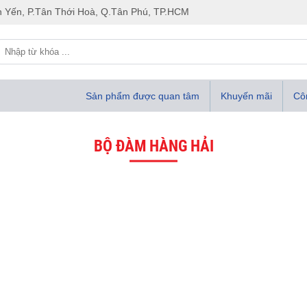
 Yến, P.Tân Thới Hoà, Q.Tân Phú, TP.HCM
Sản phẩm được quan tâm
Khuyến mãi
Côn
BỘ ĐÀM HÀNG HẢI