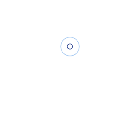
– Mở khóa từ xa qua phần mềm và app điện thoại.
– Xem trực tiếp hình ảnh nút ấn và liên kết với came
– Tích hợp Mic và loa.
3.620.000 đ