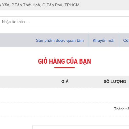
 Yến, P.Tân Thới Hoà, Q.Tân Phú, TP.HCM
Sản phẩm được quan tâm
Khuyến mãi
Côn
GIỎ HÀNG CỦA BẠN
GIÁ
SỐ LƯỢNG
Thành ti