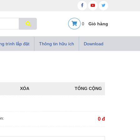
0
g trình lắp đặt
Thông tin hữu ích
Download
XÓA
TỔNG CỘNG
ền:
0 đ