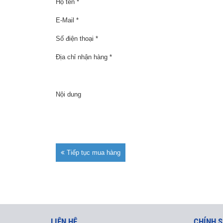
Họ tên *
E-Mail *
Số điện thoại *
Địa chỉ nhận hàng *
Nội dung
Tiếp tục mua hàng
LIÊN HỆ
CHÍNH S