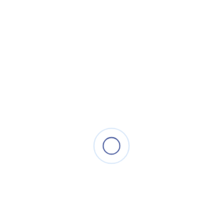
• Báo thay bộ lọc
• Chế độ khóa trẻ em
• Chế độ hẹn giờ 1h, 2h , 4h , 8h
• AC220V-240V ; 80W
• Kích thước 374mm × 215mm × 594mm
Liên hệ
5.439.000 đ
THÔNG TIN SẢN PHẨM