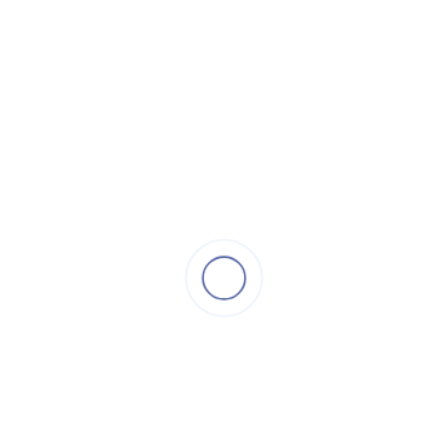
– Phụ kiện + vật tư phụ chất lượng loại 1
*** ƯU ĐÃI : Miễn phí công lắp đặt thiết bị, cài đặt
camera miễn phí xem qua mạng, hướng dẫn sử dụng và bảo
quản hệ thống 1 lần miễn phí.
7.680.000 đ
9.800.000 đ
THÔNG TIN SẢN PHẨM
LIÊN HỆ